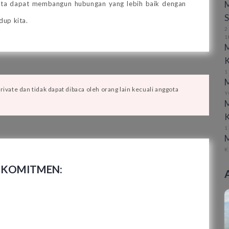
M
kita dapat membangun hubungan yang lebih baik dengan
S
dup kita.
2
1
1
M
vate dan tidak dapat dibaca oleh orang lain kecuali anggota
Y
M
1
K
 KOMITMEN: