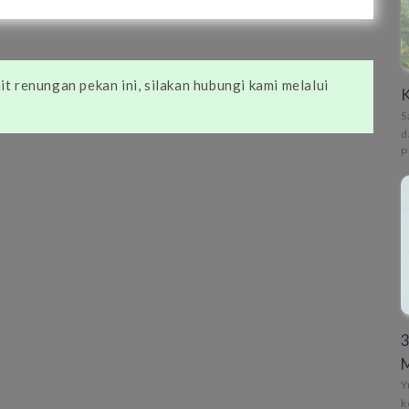
t renungan pekan ini, silakan hubungi kami melalui
K
S
d
P
3
Y
k