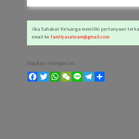
Jika Sahabat Keluarga memiliki pertanyaan terkai
email ke
familyasateam@gmail.com
Bagikan renungan ini:
Facebook
Twitter
WhatsApp
WeChat
Line
Telegram
Share