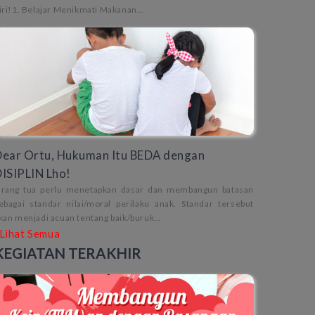
iri!1. Belajar Menikmati Makanan…
ear Ortu, Hukuman Itu BEDA dengan
ISIPLIN Lho!
rang tua perlu menetapkan dasar dan membangun batasan
ebagai standar nilai/moral perilaku anak. Standar tersebut
kan menjadi acuan tentang baik/buruk…
Lihat Semua
KEGIATAN TERAKHIR