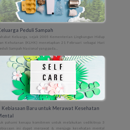
eluarga Peduli Sampah
ahabat Keluarga, sejak 2005 Kementerian Lingkungan Hidup
an Kehutanan (KLHK) menetapkan 21 Februari sebagai Hari
eduli Sampah Nasional yang pada…
 Kebiasaan Baru untuk Merawat Kesehatan
Mental
uk pahami kenapa komitmen untuk melakukan sedikitnya 3
ebiasaan ini dapat merawat & menjaga kesehatan mental