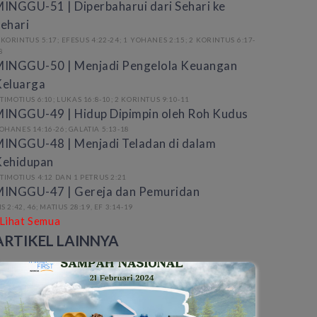
INGGU-51 | Diperbaharui dari Sehari ke
ehari
 KORINTUS 5:17; EFESUS 4:22-24; 1 YOHANES 2:15; 2 KORINTUS 6:17-
8
MINGGU-50 | Menjadi Pengelola Keuangan
Keluarga
 TIMOTIUS 6:10; LUKAS 16:8-10; 2 KORINTUS 9:10-11
INGGU-49 | Hidup Dipimpin oleh Roh Kudus
OHANES 14:16-26; GALATIA 5:13-18
INGGU-48 | Menjadi Teladan di dalam
Kehidupan
 TIMOTIUS 4:12 DAN 1 PETRUS 2:21
MINGGU-47 | Gereja dan Pemuridan
IS 2:42, 46; MATIUS 28:19, EF 3:14-19
Lihat Semua
ARTIKEL LAINNYA