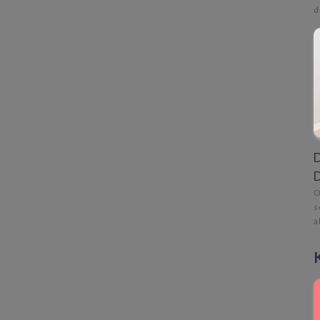
d
D
D
O
s
a