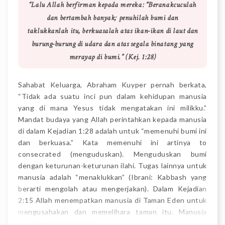
“Lalu Allah berfirman kepada mereka: "Beranakcuculah
dan bertambah banyak; penuhilah bumi dan
taklukkanlah itu, berkuasalah atas ikan-ikan di laut dan
burung-burung di udara dan atas segala binatang yang
merayap di bumi.” (Kej. 1:28)
Sahabat Keluarga, Abraham Kuyper pernah berkata,
“Tidak ada suatu inci pun dalam kehidupan manusia
yang di mana Yesus tidak mengatakan ini milikku.”
Mandat budaya yang Allah perintahkan kepada manusia
di dalam Kejadian 1:28 adalah untuk “memenuhi bumi ini
dan berkuasa.” Kata memenuhi ini artinya to
consecrated (menguduskan). Menguduskan bumi
dengan keturunan-keturunan ilahi. Tugas lainnya untuk
manusia adalah “menaklukkan” (Ibrani: Kabbash yang
berarti mengolah atau mengerjakan). Dalam Kejadian
2:15 Allah menempatkan manusia di Taman Eden untuk
mengusahakan dan memelihara taman itu. Manusia
harus mengembangkan,…