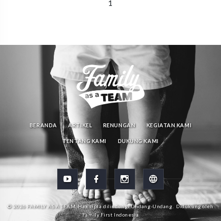
1
BERANDA
ARTIKEL
RENUNGAN
KEGIATAN KAMI
TENTANG KAMI
DUKUNG KAMI
© 2026
FAMILY AS A TEAM
. Hak cipta dilindungi Undang-Undang.
Didukung oleh
Family First Indonesia