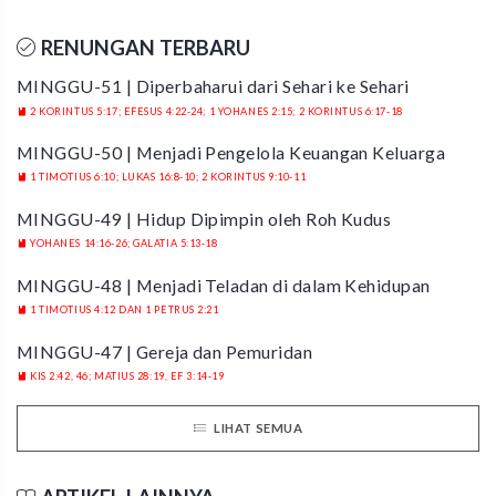
RENUNGAN TERBARU
MINGGU-51 | Diperbaharui dari Sehari ke Sehari
2 KORINTUS 5:17; EFESUS 4:22-24; 1 YOHANES 2:15; 2 KORINTUS 6:17-18
MINGGU-50 | Menjadi Pengelola Keuangan Keluarga
1 TIMOTIUS 6:10; LUKAS 16:8-10; 2 KORINTUS 9:10-11
MINGGU-49 | Hidup Dipimpin oleh Roh Kudus
YOHANES 14:16-26; GALATIA 5:13-18
MINGGU-48 | Menjadi Teladan di dalam Kehidupan
1 TIMOTIUS 4:12 DAN 1 PETRUS 2:21
MINGGU-47 | Gereja dan Pemuridan
KIS 2:42, 46; MATIUS 28:19, EF 3:14-19
LIHAT SEMUA