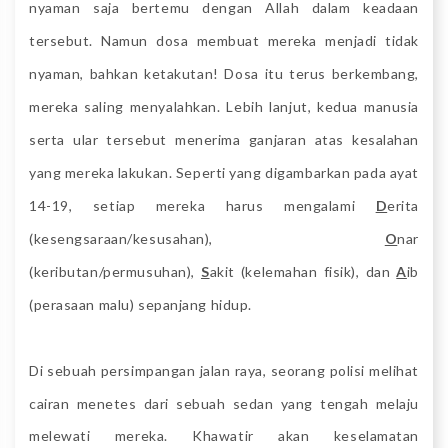
nyaman saja bertemu dengan Allah dalam keadaan
tersebut. Namun dosa membuat mereka menjadi tidak
nyaman, bahkan ketakutan! Dosa itu terus berkembang,
mereka saling menyalahkan. Lebih lanjut, kedua manusia
serta ular tersebut menerima ganjaran atas kesalahan
yang mereka lakukan. Seperti yang digambarkan pada ayat
14-19, setiap mereka harus mengalami
D
erita
(kesengsaraan/kesusahan),
O
nar
(keributan/permusuhan),
S
akit (kelemahan fisik), dan
A
ib
(perasaan malu) sepanjang hidup.
Di sebuah persimpangan jalan raya, se
orang polisi melihat
cairan menetes dari sebuah sedan yang tengah melaju
melewati mereka. Khawatir akan keselamatan